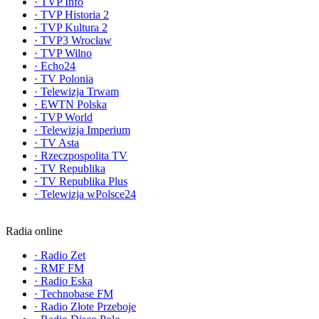
·
TVP Info
·
TVP Historia 2
·
TVP Kultura 2
·
TVP3 Wrocław
·
TVP Wilno
·
Echo24
·
TV Polonia
·
Telewizja Trwam
·
EWTN Polska
·
TVP World
·
Telewizja Imperium
·
TV Asta
·
Rzeczpospolita TV
·
TV Republika
·
TV Republika Plus
·
Telewizja wPolsce24
Radia online
·
Radio Zet
·
RMF FM
·
Radio Eska
·
Technobase FM
·
Radio Złote Przeboje