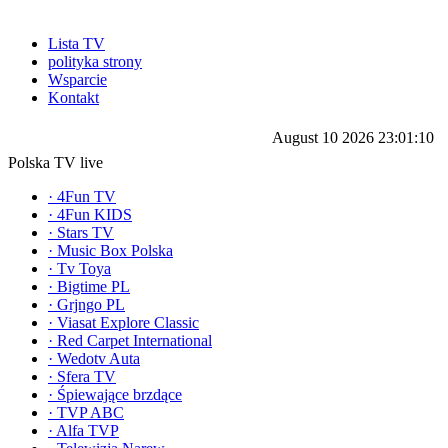
Lista TV
polityka strony
Wsparcie
Kontakt
August 10 2026 23:01:10
Polska TV live
·
4Fun TV
·
4Fun KIDS
·
Stars TV
·
Music Box Polska
·
Tv Toya
·
Bigtime PL
·
Grjngo PL
·
Viasat Explore Classic
·
Red Carpet International
·
Wedotv Auta
·
Sfera TV
·
Śpiewające brzdące
·
TVP ABC
·
Alfa TVP