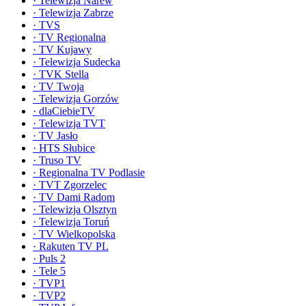
·
Telewizja Narew
·
Telewizja Zabrze
·
TVS
·
TV Regionalna
·
TV Kujawy
·
Telewizja Sudecka
·
TVK Stella
·
TV Twoja
·
Telewizja Gorzów
·
dlaCiebieTV
·
Telewizja TVT
·
TV Jasło
·
HTS Słubice
·
Truso TV
·
Regionalna TV Podlasie
·
TVT Zgorzelec
·
TV Dami Radom
·
Telewizja Olsztyn
·
Telewizja Toruń
·
TV Wielkopolska
·
Rakuten TV PL
·
Puls 2
·
Tele 5
·
TVP1
·
TVP2