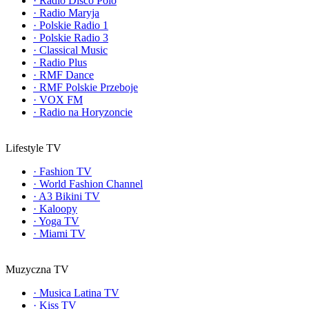
·
Radio Disco Polo
·
Radio Maryja
·
Polskie Radio 1
·
Polskie Radio 3
·
Classical Music
·
Radio Plus
·
RMF Dance
·
RMF Polskie Przeboje
·
VOX FM
·
Radio na Horyzoncie
Lifestyle TV
·
Fashion TV
·
World Fashion Channel
·
A3 Bikini TV
·
Kaloopy
·
Yoga TV
·
Miami TV
Muzyczna TV
·
Musica Latina TV
·
Kiss TV