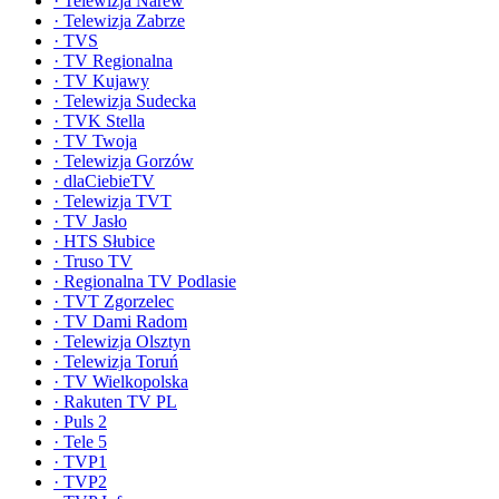
·
Telewizja Narew
·
Telewizja Zabrze
·
TVS
·
TV Regionalna
·
TV Kujawy
·
Telewizja Sudecka
·
TVK Stella
·
TV Twoja
·
Telewizja Gorzów
·
dlaCiebieTV
·
Telewizja TVT
·
TV Jasło
·
HTS Słubice
·
Truso TV
·
Regionalna TV Podlasie
·
TVT Zgorzelec
·
TV Dami Radom
·
Telewizja Olsztyn
·
Telewizja Toruń
·
TV Wielkopolska
·
Rakuten TV PL
·
Puls 2
·
Tele 5
·
TVP1
·
TVP2