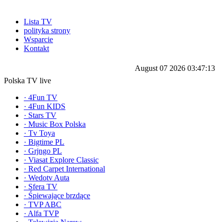
Lista TV
polityka strony
Wsparcie
Kontakt
August 07 2026 03:47:13
Polska TV live
·
4Fun TV
·
4Fun KIDS
·
Stars TV
·
Music Box Polska
·
Tv Toya
·
Bigtime PL
·
Grjngo PL
·
Viasat Explore Classic
·
Red Carpet International
·
Wedotv Auta
·
Sfera TV
·
Śpiewające brzdące
·
TVP ABC
·
Alfa TVP