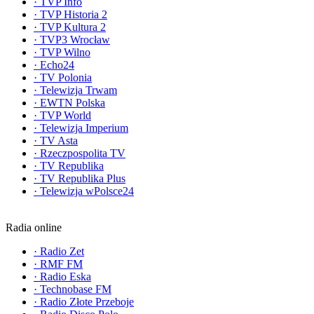
·
TVP Info
·
TVP Historia 2
·
TVP Kultura 2
·
TVP3 Wrocław
·
TVP Wilno
·
Echo24
·
TV Polonia
·
Telewizja Trwam
·
EWTN Polska
·
TVP World
·
Telewizja Imperium
·
TV Asta
·
Rzeczpospolita TV
·
TV Republika
·
TV Republika Plus
·
Telewizja wPolsce24
Radia online
·
Radio Zet
·
RMF FM
·
Radio Eska
·
Technobase FM
·
Radio Złote Przeboje