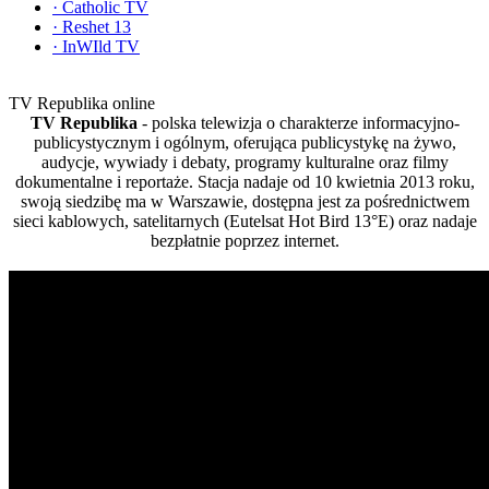
·
Catholic TV
·
Reshet 13
·
InWIld TV
TV Republika online
TV Republika
- polska telewizja o charakterze informacyjno-
publicystycznym i ogólnym, oferująca publicystykę na żywo,
audycje, wywiady i debaty, programy kulturalne oraz filmy
dokumentalne i reportaże. Stacja nadaje od 10 kwietnia 2013 roku,
swoją siedzibę ma w Warszawie, dostępna jest za pośrednictwem
sieci kablowych, satelitarnych (Eutelsat Hot Bird 13°E) oraz nadaje
bezpłatnie poprzez internet.