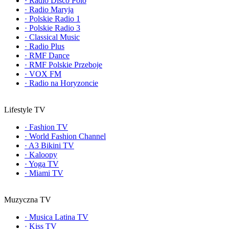
·
Radio Disco Polo
·
Radio Maryja
·
Polskie Radio 1
·
Polskie Radio 3
·
Classical Music
·
Radio Plus
·
RMF Dance
·
RMF Polskie Przeboje
·
VOX FM
·
Radio na Horyzoncie
Lifestyle TV
·
Fashion TV
·
World Fashion Channel
·
A3 Bikini TV
·
Kaloopy
·
Yoga TV
·
Miami TV
Muzyczna TV
·
Musica Latina TV
·
Kiss TV