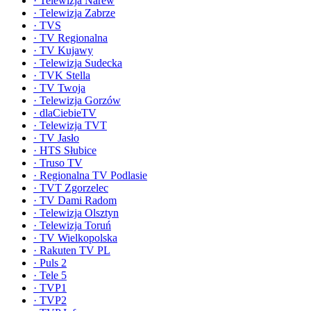
·
Telewizja Narew
·
Telewizja Zabrze
·
TVS
·
TV Regionalna
·
TV Kujawy
·
Telewizja Sudecka
·
TVK Stella
·
TV Twoja
·
Telewizja Gorzów
·
dlaCiebieTV
·
Telewizja TVT
·
TV Jasło
·
HTS Słubice
·
Truso TV
·
Regionalna TV Podlasie
·
TVT Zgorzelec
·
TV Dami Radom
·
Telewizja Olsztyn
·
Telewizja Toruń
·
TV Wielkopolska
·
Rakuten TV PL
·
Puls 2
·
Tele 5
·
TVP1
·
TVP2