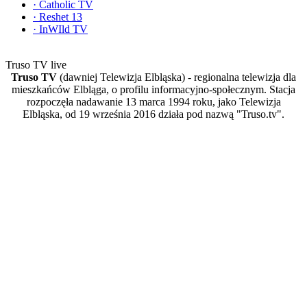
·
Catholic TV
·
Reshet 13
·
InWIld TV
Truso TV live
Truso TV
(dawniej Telewizja Elbląska) - regionalna telewizja dla
mieszkańców Elbląga, o profilu informacyjno-społecznym. Stacja
rozpoczęła nadawanie 13 marca 1994 roku, jako Telewizja
Elbląska, od 19 września 2016 działa pod nazwą "Truso.tv".