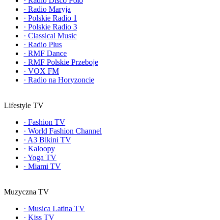
·
Radio Disco Polo
·
Radio Maryja
·
Polskie Radio 1
·
Polskie Radio 3
·
Classical Music
·
Radio Plus
·
RMF Dance
·
RMF Polskie Przeboje
·
VOX FM
·
Radio na Horyzoncie
Lifestyle TV
·
Fashion TV
·
World Fashion Channel
·
A3 Bikini TV
·
Kaloopy
·
Yoga TV
·
Miami TV
Muzyczna TV
·
Musica Latina TV
·
Kiss TV