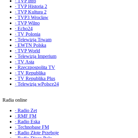
·
TVP Info
·
TVP Historia 2
·
TVP Kultura 2
·
TVP3 Wrocław
·
TVP Wilno
·
Echo24
·
TV Polonia
·
Telewizja Trwam
·
EWTN Polska
·
TVP World
·
Telewizja Imperium
·
TV Asta
·
Rzeczpospolita TV
·
TV Republika
·
TV Republika Plus
·
Telewizja wPolsce24
Radia online
·
Radio Zet
·
RMF FM
·
Radio Eska
·
Technobase FM
·
Radio Złote Przeboje