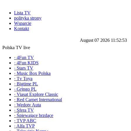
Lista TV
polityka strony
Wsparcie
Kontakt
August 07 2026 11:52:53
Polska TV live
·
4Fun TV
·
4Fun KIDS
·
Stars TV
·
Music Box Polska
·
Tv Toya
·
Bigtime PL
·
Grjngo PL
·
Viasat Explore Classic
·
Red Carpet International
·
Wedotv Auta
·
Sfera TV
·
Śpiewające brzdące
·
TVP ABC
·
Alfa TVP