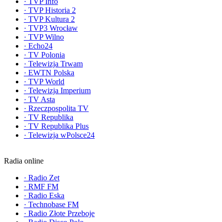
·
TVP Info
·
TVP Historia 2
·
TVP Kultura 2
·
TVP3 Wrocław
·
TVP Wilno
·
Echo24
·
TV Polonia
·
Telewizja Trwam
·
EWTN Polska
·
TVP World
·
Telewizja Imperium
·
TV Asta
·
Rzeczpospolita TV
·
TV Republika
·
TV Republika Plus
·
Telewizja wPolsce24
Radia online
·
Radio Zet
·
RMF FM
·
Radio Eska
·
Technobase FM
·
Radio Złote Przeboje