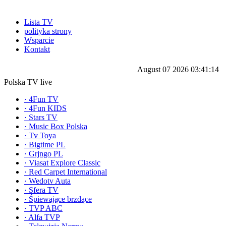
Lista TV
polityka strony
Wsparcie
Kontakt
August 07 2026 03:41:14
Polska TV live
·
4Fun TV
·
4Fun KIDS
·
Stars TV
·
Music Box Polska
·
Tv Toya
·
Bigtime PL
·
Grjngo PL
·
Viasat Explore Classic
·
Red Carpet International
·
Wedotv Auta
·
Sfera TV
·
Śpiewające brzdące
·
TVP ABC
·
Alfa TVP