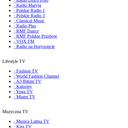
·
Radio Disco Polo
·
Radio Maryja
·
Polskie Radio 1
·
Polskie Radio 3
·
Classical Music
·
Radio Plus
·
RMF Dance
·
RMF Polskie Przeboje
·
VOX FM
·
Radio na Horyzoncie
Lifestyle TV
·
Fashion TV
·
World Fashion Channel
·
A3 Bikini TV
·
Kaloopy
·
Yoga TV
·
Miami TV
Muzyczna TV
·
Musica Latina TV
·
Kiss TV