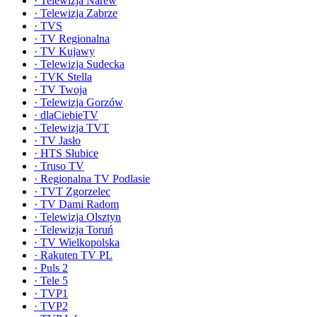
·
Telewizja Narew
·
Telewizja Zabrze
·
TVS
·
TV Regionalna
·
TV Kujawy
·
Telewizja Sudecka
·
TVK Stella
·
TV Twoja
·
Telewizja Gorzów
·
dlaCiebieTV
·
Telewizja TVT
·
TV Jasło
·
HTS Słubice
·
Truso TV
·
Regionalna TV Podlasie
·
TVT Zgorzelec
·
TV Dami Radom
·
Telewizja Olsztyn
·
Telewizja Toruń
·
TV Wielkopolska
·
Rakuten TV PL
·
Puls 2
·
Tele 5
·
TVP1
·
TVP2