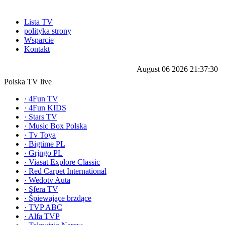
Lista TV
polityka strony
Wsparcie
Kontakt
August 06 2026 21:37:30
Polska TV live
·
4Fun TV
·
4Fun KIDS
·
Stars TV
·
Music Box Polska
·
Tv Toya
·
Bigtime PL
·
Grjngo PL
·
Viasat Explore Classic
·
Red Carpet International
·
Wedotv Auta
·
Sfera TV
·
Śpiewające brzdące
·
TVP ABC
·
Alfa TVP