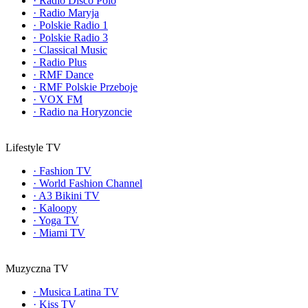
·
Radio Disco Polo
·
Radio Maryja
·
Polskie Radio 1
·
Polskie Radio 3
·
Classical Music
·
Radio Plus
·
RMF Dance
·
RMF Polskie Przeboje
·
VOX FM
·
Radio na Horyzoncie
Lifestyle TV
·
Fashion TV
·
World Fashion Channel
·
A3 Bikini TV
·
Kaloopy
·
Yoga TV
·
Miami TV
Muzyczna TV
·
Musica Latina TV
·
Kiss TV