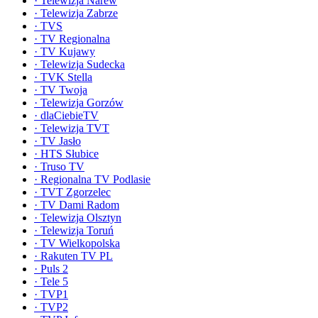
·
Telewizja Narew
·
Telewizja Zabrze
·
TVS
·
TV Regionalna
·
TV Kujawy
·
Telewizja Sudecka
·
TVK Stella
·
TV Twoja
·
Telewizja Gorzów
·
dlaCiebieTV
·
Telewizja TVT
·
TV Jasło
·
HTS Słubice
·
Truso TV
·
Regionalna TV Podlasie
·
TVT Zgorzelec
·
TV Dami Radom
·
Telewizja Olsztyn
·
Telewizja Toruń
·
TV Wielkopolska
·
Rakuten TV PL
·
Puls 2
·
Tele 5
·
TVP1
·
TVP2