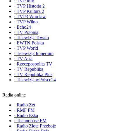
·
TVP Info
·
TVP Historia 2
·
TVP Kultura 2
·
TVP3 Wrocław
·
TVP Wilno
·
Echo24
·
TV Polonia
·
Telewizja Trwam
·
EWTN Polska
·
TVP World
·
Telewizja Imperium
·
TV Asta
·
Rzeczpospolita TV
·
TV Republika
·
TV Republika Plus
·
Telewizja wPolsce24
Radia online
·
Radio Zet
·
RMF FM
·
Radio Eska
·
Technobase FM
·
Radio Złote Przeboje