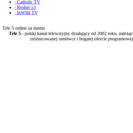
·
Catholic TV
·
Reshet 13
·
InWIld TV
Tele 5 online za darmo
Tele 5
- polski kanał telewizyjny działający od 2002 roku, należ
zróżnicowanej ramówce i bogatej ofercie programowej 