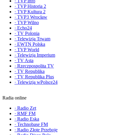
·
TVP Info
·
TVP Historia 2
·
TVP Kultura 2
·
TVP3 Wrocław
·
TVP Wilno
·
Echo24
·
TV Polonia
·
Telewizja Trwam
·
EWTN Polska
·
TVP World
·
Telewizja Imperium
·
TV Asta
·
Rzeczpospolita TV
·
TV Republika
·
TV Republika Plus
·
Telewizja wPolsce24
Radia online
·
Radio Zet
·
RMF FM
·
Radio Eska
·
Technobase FM
·
Radio Złote Przeboje