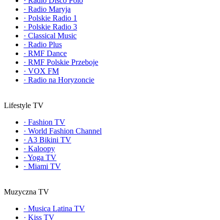
·
Radio Disco Polo
·
Radio Maryja
·
Polskie Radio 1
·
Polskie Radio 3
·
Classical Music
·
Radio Plus
·
RMF Dance
·
RMF Polskie Przeboje
·
VOX FM
·
Radio na Horyzoncie
Lifestyle TV
·
Fashion TV
·
World Fashion Channel
·
A3 Bikini TV
·
Kaloopy
·
Yoga TV
·
Miami TV
Muzyczna TV
·
Musica Latina TV
·
Kiss TV