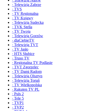
·
Telewizja Narew
·
Telewizja Zabrze
·
TVS
·
TV Regionalna
·
TV Kujawy
·
Telewizja Sudecka
·
TVK Stella
·
TV Twoja
·
Telewizja Gorzów
·
dlaCiebieTV
·
Telewizja TVT
·
TV Jasło
·
HTS Słubice
·
Truso TV
·
Regionalna TV Podlasie
·
TVT Zgorzelec
·
TV Dami Radom
·
Telewizja Olsztyn
·
Telewizja Toruń
·
TV Wielkopolska
·
Rakuten TV PL
·
Puls 2
·
Tele 5
·
TVP1
·
TVP2