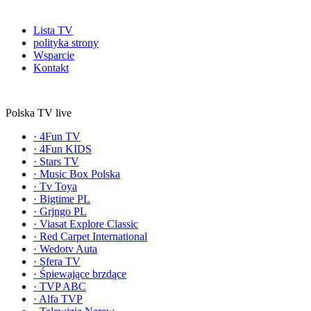
Lista TV
polityka strony
Wsparcie
Kontakt
Polska TV live
·
4Fun TV
·
4Fun KIDS
·
Stars TV
·
Music Box Polska
·
Tv Toya
·
Bigtime PL
·
Grjngo PL
·
Viasat Explore Classic
·
Red Carpet International
·
Wedotv Auta
·
Sfera TV
·
Śpiewające brzdące
·
TVP ABC
·
Alfa TVP