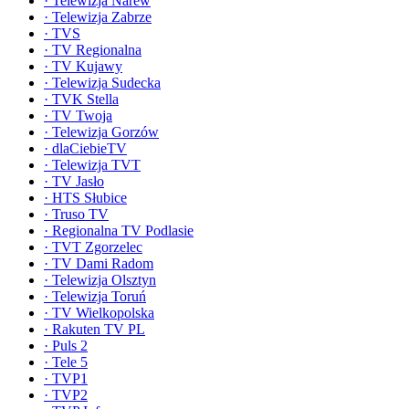
·
Telewizja Narew
·
Telewizja Zabrze
·
TVS
·
TV Regionalna
·
TV Kujawy
·
Telewizja Sudecka
·
TVK Stella
·
TV Twoja
·
Telewizja Gorzów
·
dlaCiebieTV
·
Telewizja TVT
·
TV Jasło
·
HTS Słubice
·
Truso TV
·
Regionalna TV Podlasie
·
TVT Zgorzelec
·
TV Dami Radom
·
Telewizja Olsztyn
·
Telewizja Toruń
·
TV Wielkopolska
·
Rakuten TV PL
·
Puls 2
·
Tele 5
·
TVP1
·
TVP2