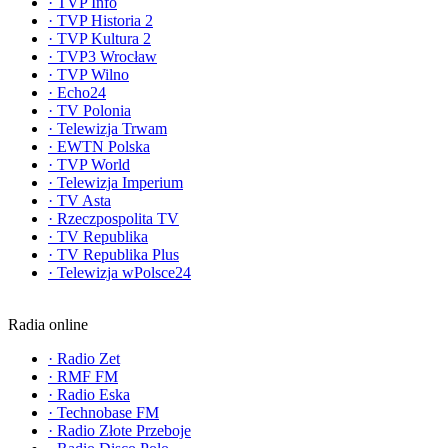
·
TVP Info
·
TVP Historia 2
·
TVP Kultura 2
·
TVP3 Wrocław
·
TVP Wilno
·
Echo24
·
TV Polonia
·
Telewizja Trwam
·
EWTN Polska
·
TVP World
·
Telewizja Imperium
·
TV Asta
·
Rzeczpospolita TV
·
TV Republika
·
TV Republika Plus
·
Telewizja wPolsce24
Radia online
·
Radio Zet
·
RMF FM
·
Radio Eska
·
Technobase FM
·
Radio Złote Przeboje