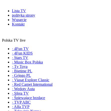
Lista TV
polityka strony
Wsparcie
Kontakt
Polska TV live
·
4Fun TV
·
4Fun KIDS
·
Stars TV
·
Music Box Polska
·
Tv Toya
·
Bigtime PL
·
Grjngo PL
·
Viasat Explore Classic
·
Red Carpet International
·
Wedotv Auta
·
Sfera TV
·
Śpiewające brzdące
·
TVP ABC
·
Alfa TVP