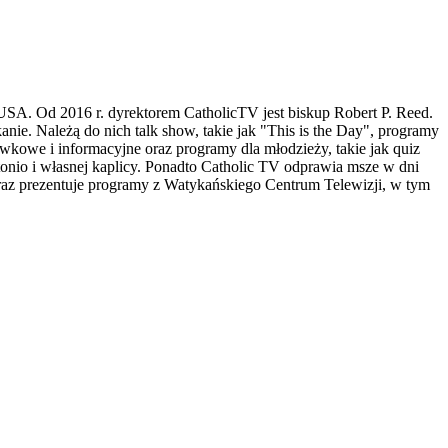
w USA. Od 2016 r. dyrektorem CatholicTV jest biskup Robert P. Reed.
nie. Należą do nich talk show, takie jak "This is the Day", programy
kowe i informacyjne oraz programy dla młodzieży, takie jak quiz
io i własnej kaplicy. Ponadto Catholic TV odprawia msze w dni
oraz prezentuje programy z Watykańskiego Centrum Telewizji, w tym