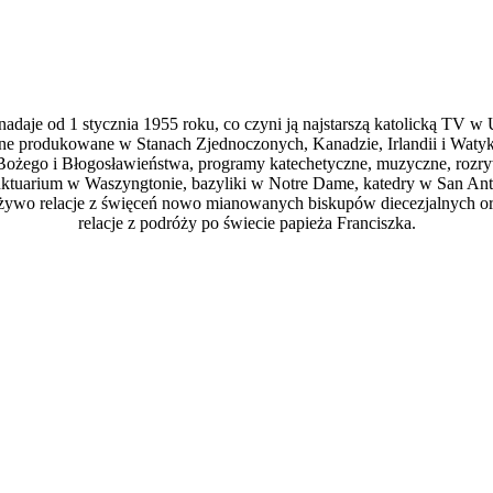
nadaje od 1 stycznia 1955 roku, co czyni ją najstarszą katolicką TV 
jne produkowane w Stanach Zjednoczonych, Kanadzie, Irlandii i Watyka
 Bożego i Błogosławieństwa, programy katechetyczne, muzyczne, rozryw
tuarium w Waszyngtonie, bazyliki w Notre Dame, katedry w San Anton
na żywo relacje z święceń nowo mianowanych biskupów diecezjalnych 
relacje z podróży po świecie papieża Franciszka.