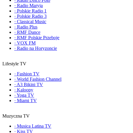
·
Radio Disco Polo
·
Radio Maryja
·
Polskie Radio 1
·
Polskie Radio 3
·
Classical Music
·
Radio Plus
·
RMF Dance
·
RMF Polskie Przeboje
·
VOX FM
·
Radio na Horyzoncie
Lifestyle TV
·
Fashion TV
·
World Fashion Channel
·
A3 Bikini TV
·
Kaloopy
·
Yoga TV
·
Miami TV
Muzyczna TV
·
Musica Latina TV
·
Kiss TV