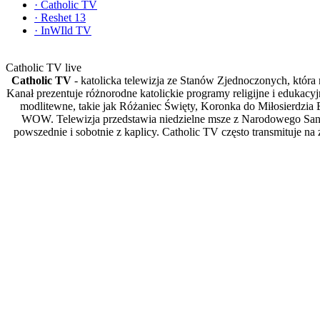
·
Catholic TV
·
Reshet 13
·
InWIld TV
Catholic TV live
Catholic TV
- katolicka telewizja ze Stanów Zjednoczonych, która 
Kanał prezentuje różnorodne katolickie programy religijne i edukacy
modlitewne, takie jak Różaniec Święty, Koronka do Miłosierdzia
WOW. Telewizja przedstawia niedzielne msze z Narodowego Sank
powszednie i sobotnie z kaplicy. Catholic TV często transmituje 