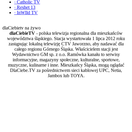
·
Catholic TV
·
Reshet 13
·
InWIld TV
dlaCiebietv na żywo
dlaCiebieTV
- polska telewizja regionalna dla mieszkańców
województwa śląskiego. Stacja wystartowała 1 lipca 2012 roku
zastąpując lokalną telewizję CTV Jaworzno, aby nadawać dla
całego regionu Górnego Śląska. Właścicielem stacji jest
Wydawnictwo GM sp. z o.o. Ramówka kanału to serwisy
informacyjne, magazyny społeczne, kulturalne, sportowe,
muzyczne, kulinarne i inne. Mieszkańcy Śląska, mogą oglądać
DlaCiebe.TV za pośrednictwem sieci kablowej UPC, Netia,
Jambox lub TOYA.