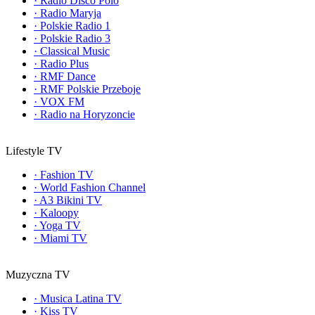
·
Radio Disco Polo
·
Radio Maryja
·
Polskie Radio 1
·
Polskie Radio 3
·
Classical Music
·
Radio Plus
·
RMF Dance
·
RMF Polskie Przeboje
·
VOX FM
·
Radio na Horyzoncie
Lifestyle TV
·
Fashion TV
·
World Fashion Channel
·
A3 Bikini TV
·
Kaloopy
·
Yoga TV
·
Miami TV
Muzyczna TV
·
Musica Latina TV
·
Kiss TV