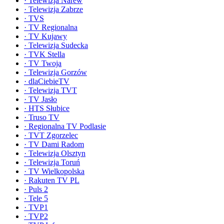
·
Telewizja Narew
·
Telewizja Zabrze
·
TVS
·
TV Regionalna
·
TV Kujawy
·
Telewizja Sudecka
·
TVK Stella
·
TV Twoja
·
Telewizja Gorzów
·
dlaCiebieTV
·
Telewizja TVT
·
TV Jasło
·
HTS Słubice
·
Truso TV
·
Regionalna TV Podlasie
·
TVT Zgorzelec
·
TV Dami Radom
·
Telewizja Olsztyn
·
Telewizja Toruń
·
TV Wielkopolska
·
Rakuten TV PL
·
Puls 2
·
Tele 5
·
TVP1
·
TVP2