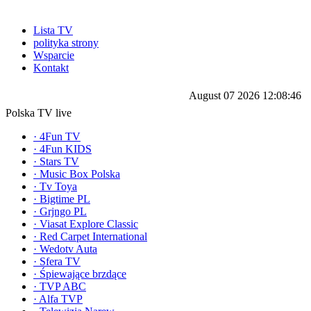
Lista TV
polityka strony
Wsparcie
Kontakt
August 07 2026 12:08:46
Polska TV live
·
4Fun TV
·
4Fun KIDS
·
Stars TV
·
Music Box Polska
·
Tv Toya
·
Bigtime PL
·
Grjngo PL
·
Viasat Explore Classic
·
Red Carpet International
·
Wedotv Auta
·
Sfera TV
·
Śpiewające brzdące
·
TVP ABC
·
Alfa TVP