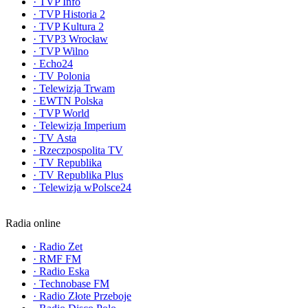
·
TVP Info
·
TVP Historia 2
·
TVP Kultura 2
·
TVP3 Wrocław
·
TVP Wilno
·
Echo24
·
TV Polonia
·
Telewizja Trwam
·
EWTN Polska
·
TVP World
·
Telewizja Imperium
·
TV Asta
·
Rzeczpospolita TV
·
TV Republika
·
TV Republika Plus
·
Telewizja wPolsce24
Radia online
·
Radio Zet
·
RMF FM
·
Radio Eska
·
Technobase FM
·
Radio Złote Przeboje